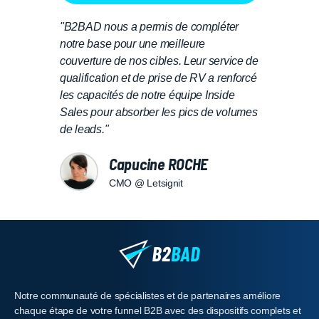
sées
"B2BAD nous a permis de compléter
"Cha
notre base pour une meilleure
scien
 en
couverture de nos cibles. Leur service de
info
qualification et de prise de RV a renforcé
a ai
l
les capacités de notre équipe Inside
un n
Sales pour absorber les pics de volumes
étud
de leads."
Capucine ROCHE
CMO @ Letsignit
Notre communauté de spécialistes et de partenaires améliore
chaque étape de votre funnel B2B avec des dispositifs complets et