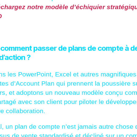
échargez notre
modèle d’échiquier stratégiq
D
, comment passer de plans de compte à d
d’action ?
ns les PowerPoint, Excel et autres magnifiques
tes d’Account Plan qui prennent la poussière s
rs, et adoptons un nouveau modèle conçu co
partagé avec son client pour piloter le développ
e collaboration.
al, un plan de compte n’est jamais autre chose 
sus de vente standardisé et décliné sur un co