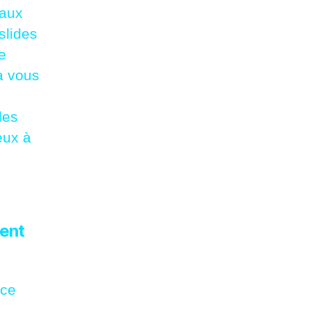
iaux
slides
e
ça vous
des
eux à
ment
ice