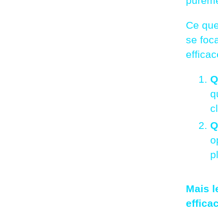
pureme
Ce que
se foc
efficac
Q
q
c
Q
o
p
Mais l
effica