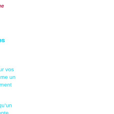
ue
es
ur vos
mme un
ement
qu’un
mpte