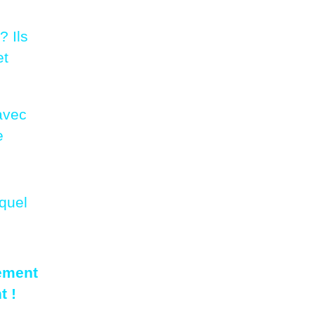
 Ils
et
avec
e
 quel
pement
t !