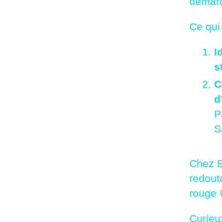
démar
Ce qui 
I
s
C
d
P
S
Chez B
redouta
rouge 
Curieu