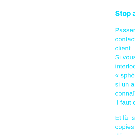
Stop 
Passer 
contac
client.
Si vou
interlo
« sphèr
si un a
connaît
Il faut
Et là, 
copies