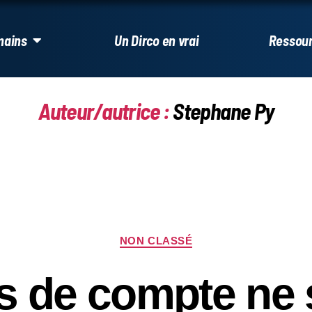
mains
Un Dirco en vrai
Ressou
Auteur/autrice :
Stephane Py
NON CLASSÉ
s de compte ne 