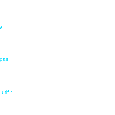
s
 pas.
itif :