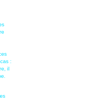
es
re
 ces
 cas :
e, il
pe.
les